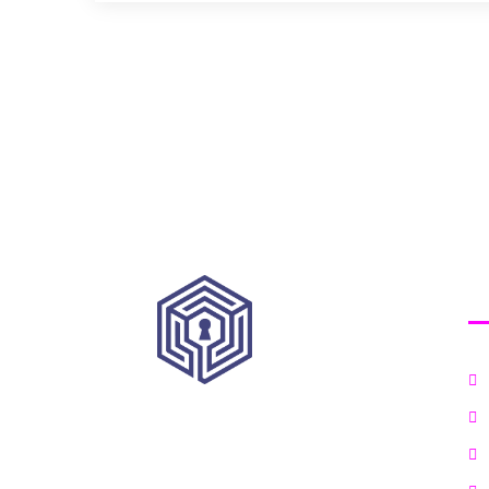
K
HRVATSKI INSTITUT ZA KIBERNETIČKU SIGURNOST