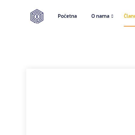
Početna
O nama
Član