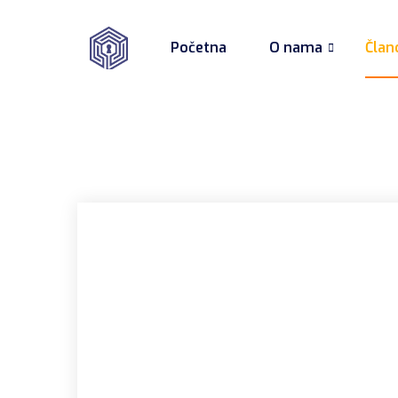
Početna
O nama
Član