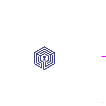
K
HRVATSKI INSTITUT ZA KIBERNETIČKU SIGURNOST